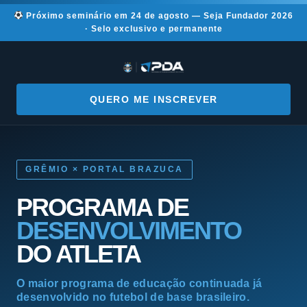
Próximo seminário em 24 de agosto —
Seja Fundador 2026
· Selo exclusivo e permanente
QUERO ME INSCREVER
GRÊMIO × PORTAL BRAZUCA
PROGRAMA DE
DESENVOLVIMENTO
DO ATLETA
O maior programa de educação continuada já
desenvolvido no futebol de base brasileiro.