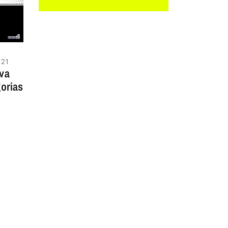
021
va
gorias