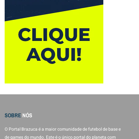
SOBRE
NÓS
O Portal Brazuca é a maior comunidade de futebol de base e
de games do mundo. Este é o único portal do planeta com