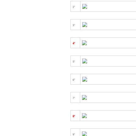
2°
3°
4°
5°
6°
7°
8°
9°