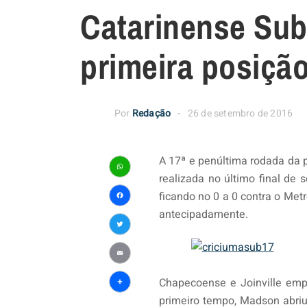
Catarinense Sub
primeira posiçã
Por
Redação
26 de setembro de 2016
A 17ª e penúltima rodada
da 
realizada no último final d
WhatsApp
ficando no 0 a 0 contra o Met
Facebook
antecipadamente.
Twitter
Email
Chapecoense e Joinville emp
Share
primeiro tempo, Madson abriu