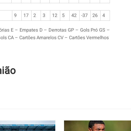
9
17
2
3
12
5
42
-37
26
4
órias E – Empates D – Derrotas GP – Gols Pró GS –
Gols CA – Cartões Amarelos CV – Cartões Vermelhos
nião