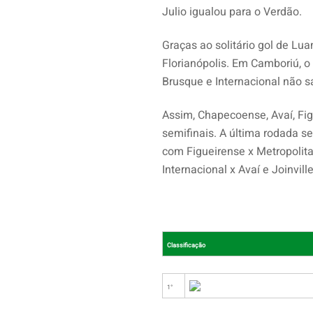
Julio igualou para o Verdão.
Graças ao solitário gol de Luan
Florianópolis. Em Camboriú, o
Brusque e Internacional não s
Assim, Chapecoense, Avaí, Fig
semifinais. A última rodada se
com Figueirense x Metropolit
Internacional x Avaí e Joinvill
INICIAL – TURNO/RETURNO
Classificação
1°