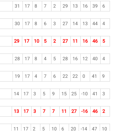
31
17
8
7
2
29
13
16
39
6
30
17
8
6
3
27
14
13
44
4
29
17
10
5
2
27
11
16
46
5
28
17
8
4
5
28
16
12
40
4
19
17
4
7
6
22
22
0
41
9
14
17
3
5
9
15
25
-10
41
3
13
17
3
7
7
11
27
-16
46
2
11
17
2
5
10
6
20
-14
47
10