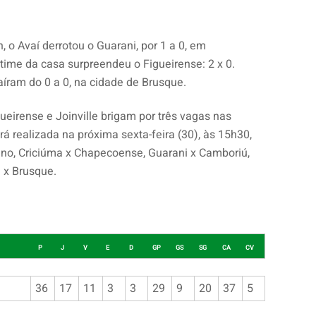
, o Avaí derrotou o Guarani, por 1 a 0, em
 time da casa surpreendeu o Figueirense: 2 x 0.
aíram do 0 a 0, na cidade de Brusque.
ueirense e Joinville brigam por três vagas nas
rá realizada na próxima sexta-feira (30), às 15h30,
ano, Criciúma x Chapecoense, Guarani x Camboriú,
e x Brusque.
P
J
V
E
D
GP
GS
SG
CA
CV
36
17
11
3
3
29
9
20
37
5