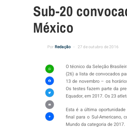
Sub-20 convoca
México
Por
Redação
27 de outubro de 2016
O técnico da Seleção Brasileir
(26) a lista de convocados pa
WhatsApp
13 de novembro – os horários
Facebook
Os testes fazem parte da pr
Equador, em 2017. Os 23 atle
Twitter
Esta é a última oportunidade
Email
final para o Sul-Americano, 
Share
Mundo da categoria de 2017.