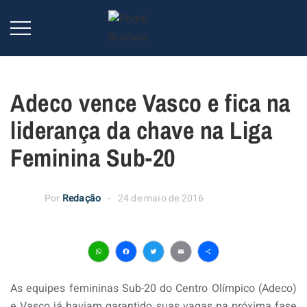
Adeco vence Vasco e fica na
liderança da chave na Liga
Feminina Sub-20
Por
Redação
24 de maio de 2016
WhatsApp
Facebook
Twitter
Email
Share
As equipes femininas Sub-20 do Centro Olímpico (Adeco)
e Vasco já haviam garantido suas vagas na próxima fase