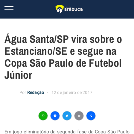
Água Santa/SP vira sobre o
Estanciano/SE e segue na
Copa São Paulo de Futebol
Júnior
Por
Redação
12 de janeiro de 2017
WhatsApp
Facebook
Twitter
Email
Share
Em jogo eliminatório da segunda fase da Copa São Paulo