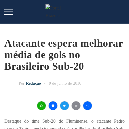
Atacante espera melhorar
média de gols no
Brasileiro Sub-20
Por
Redação
9 de junho de 2016
WhatsApp
Facebook
Twitter
Email
Share
Destaque do time Sub-20 do Fluminense, o atacante Pedro
marcou 28 gols nesta temporada e é o artilheiro do Brasileiro Sub-