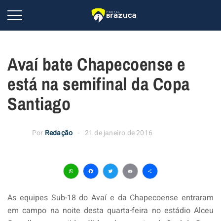
Avaí bate Chapecoense e
está na semifinal da Copa
Santiago
Por
Redação
21 de janeiro de 2016
WhatsApp
Facebook
Twitter
Email
Share
As equipes Sub-18 do Avaí e da Chapecoense entraram
em campo na noite desta quarta-feira no estádio Alceu