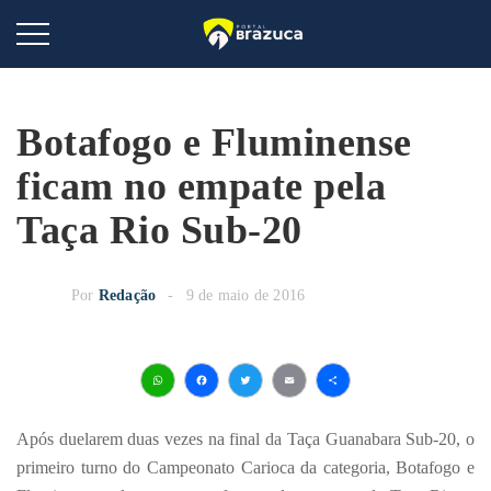
Botafogo e Fluminense
ficam no empate pela
Taça Rio Sub-20
Por
Redação
9 de maio de 2016
WhatsApp
Facebook
Twitter
Email
Share
Após duelarem duas vezes na final da Taça Guanabara Sub-20, o
primeiro turno do Campeonato Carioca da categoria, Botafogo e