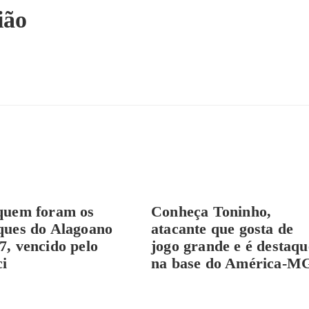
ião
quem foram os
Conheça Toninho,
ques do Alagoano
atacante que gosta de
7, vencido pelo
jogo grande e é destaqu
i
na base do América-M