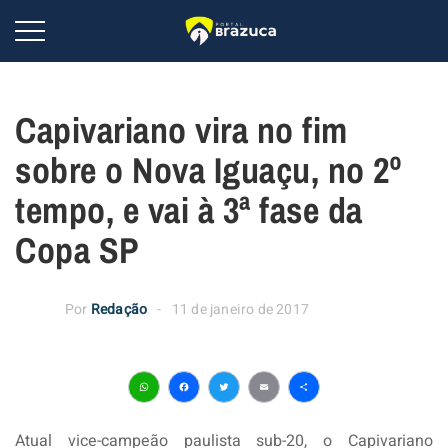
Capivariano vira no fim
sobre o Nova Iguaçu, no 2º
tempo, e vai à 3ª fase da
Copa SP
Por
Redação
11 de janeiro de 2017
WhatsApp
Facebook
Twitter
Email
Share
Atual vice-campeão paulista sub-20, o Capivariano