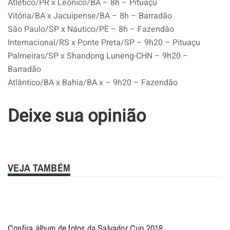
Atlético/PR x Leônico/BA – 8h – Pituaçu
Vitória/BA x Jacuipense/BA – 8h – Barradão
São Paulo/SP x Náutico/PE – 8h – Fazendão
Internacional/RS x Ponte Preta/SP – 9h20 – Pituaçu
Palmeiras/SP x Shandong Luneng-CHN – 9h20 –
Barradão
Atlântico/BA x Bahia/BA x – 9h20 – Fazendão
Deixe sua opinião
VEJA TAMBÉM
Confira álbum de fotos da Salvador Cup 2018