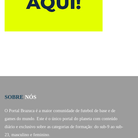
SOBRE
NÓS
O Portal Brazuca é a maior comunidade de futebol de base e de
games do mundo. Este é o único portal do planeta com conteúdo
diário e exclusivo sobre as categorias de formação: do sub-9 ao sub-
23, masculino e feminino.