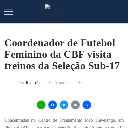
Coordenador de Futebol
Feminino da CBF visita
treinos da Seleção Sub-17
Por
Redação
17 de junho de 2016
WhatsApp
Facebook
Twitter
Email
Share
Concentradas no Centro de Treinamento João Havelange, em
Pinheral (RJ), as garotas da Seleção Brasileira Feminina Sub-17