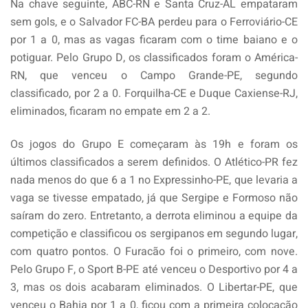
Na chave seguinte, ABC-RN e Santa Cruz-AL empataram
sem gols, e o Salvador FC-BA perdeu para o Ferroviário-CE
por 1 a 0, mas as vagas ficaram com o time baiano e o
potiguar. Pelo Grupo D, os classificados foram o América-
RN, que venceu o Campo Grande-PE, segundo
classificado, por 2 a 0. Forquilha-CE e Duque Caxiense-RJ,
eliminados, ficaram no empate em 2 a 2.
Os jogos do Grupo E começaram às 19h e foram os
últimos classificados a serem definidos. O Atlético-PR fez
nada menos do que 6 a 1 no Expressinho-PE, que levaria a
vaga se tivesse empatado, já que Sergipe e Formoso não
saíram do zero. Entretanto, a derrota eliminou a equipe da
competição e classificou os sergipanos em segundo lugar,
com quatro pontos. O Furacão foi o primeiro, com nove.
Pelo Grupo F, o Sport B-PE até venceu o Desportivo por 4 a
3, mas os dois acabaram eliminados. O Libertar-PE, que
venceu o Bahia por 1 a 0, ficou com a primeira colocação