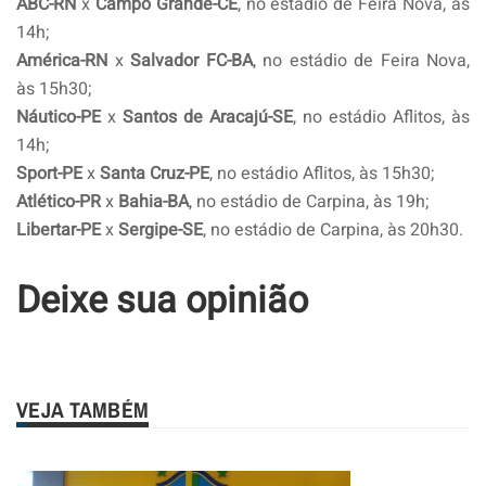
ABC-RN
x
Campo Grande-CE
, no estádio de Feira Nova, às
14h;
América-RN
x
Salvador FC-BA
, no estádio de Feira Nova,
às 15h30;
Náutico-PE
x
Santos de Aracajú-SE
, no estádio Aflitos, às
14h;
Sport-PE
x
Santa Cruz-PE
, no estádio Aflitos, às 15h30;
Atlético-PR
x
Bahia-BA
, no estádio de Carpina, às 19h;
Libertar-PE
x
Sergipe-SE
, no estádio de Carpina, às 20h30.
Deixe sua opinião
VEJA TAMBÉM