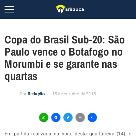
Copa do Brasil Sub-20: São
Paulo vence o Botafogo no
Morumbi e se garante nas
quartas
Por
Redação
15 de outubro de 2015
WhatsApp
Facebook
Twitter
Email
Share
Em partida realizada na noite desta quarta-feira (14), o