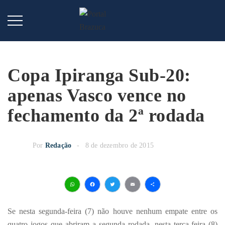
Copa Ipiranga Sub-20:
apenas Vasco vence no
fechamento da 2ª rodada
Por
Redação
8 de dezembro de 2015
WhatsApp
Facebook
Twitter
Email
Share
Se nesta segunda-feira (7) não houve nenhum empate entre os
quatro jogos que abriram a segunda rodada, nesta terça-feira (8)