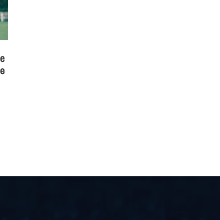
te
 e