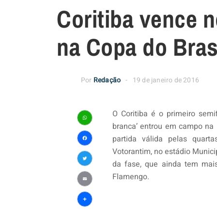
Coritiba vence n
na Copa do Bras
Por
Redação
19 de janeiro de 2016
O Coritiba é o primeiro semi
branca’ entrou em campo na n
WhatsApp
partida válida pelas quar
Facebook
Votorantim, no estádio Munic
da fase, que ainda tem mais
Twitter
Flamengo.
Email
Share