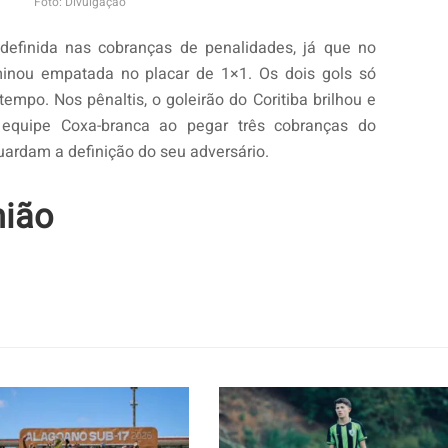
Foto: Divulgação
definida nas cobranças de penalidades, já que no
minou empatada no placar de 1×1. Os dois gols só
mpo. Nos pênaltis, o goleirão do Coritiba brilhou e
a equipe Coxa-branca ao pegar três cobranças do
ardam a definição do seu adversário.
nião