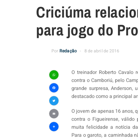
Criciúma relaci
para jogo do Pro
Por
Redação
8 de abril de 2016
O treinador Roberto Cavalo r
contra o Camboriú, pelo Campe
WhatsApp
grande surpresa, Anderson, 
Facebook
destacado como a principal a
Twitter
O jovem de apenas 16 anos, qu
contra o Figueirense, válido
Email
muita felicidade a notícia d
Share
Para o garoto, a caminhada nã