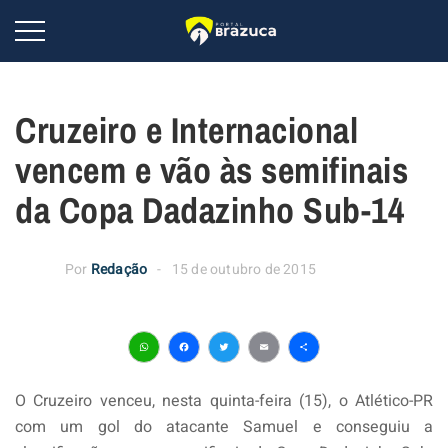
Cruzeiro e Internacional
vencem e vão às semifinais
da Copa Dadazinho Sub-14
Por
Redação
15 de outubro de 2015
WhatsApp
Facebook
Twitter
Email
Share
O Cruzeiro venceu, nesta quinta-feira (15), o Atlético-PR
com um gol do atacante Samuel e conseguiu a