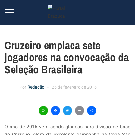
Cruzeiro emplaca sete
jogadores na convocação da
Seleção Brasileira
Por
Redação
26 de fevereiro de 2016
WhatsApp
Facebook
Twitter
Email
Share
O ano de 2016 vem sendo glorioso para divisão de base
do Cruzeiro. Além da excelente campanha na Copa São