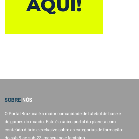
SOBRE
NÓS
O Portal Brazuca é a maior comunidade de futebol de base e
de games do mundo. Este é o único portal do planeta com
conteúdo diário e exclusivo sobre as categorias de formação:
do sub-9 ao sub-23, masculino e feminino.