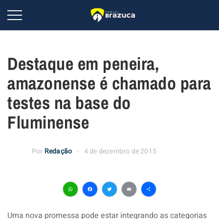
Destaque em peneira,
amazonense é chamado para
testes na base do
Fluminense
Por
Redação
4 de dezembro de 2015
WhatsApp
Facebook
Twitter
Email
Share
Uma nova promessa pode estar integrando as categorias