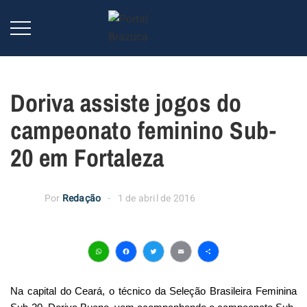
Doriva assiste jogos do
campeonato feminino Sub-
20 em Fortaleza
Por
Redação
1 de abril de 2016
WhatsApp
Facebook
Twitter
Email
Share
Na capital do Ceará, o técnico da Seleção Brasileira Feminina