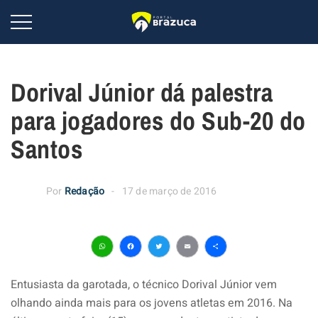
Dorival Júnior dá palestra
para jogadores do Sub-20 do
Santos
Por
Redação
17 de março de 2016
WhatsApp
Facebook
Twitter
Email
Share
Entusiasta da garotada, o técnico Dorival Júnior vem
olhando ainda mais para os jovens atletas em 2016. Na