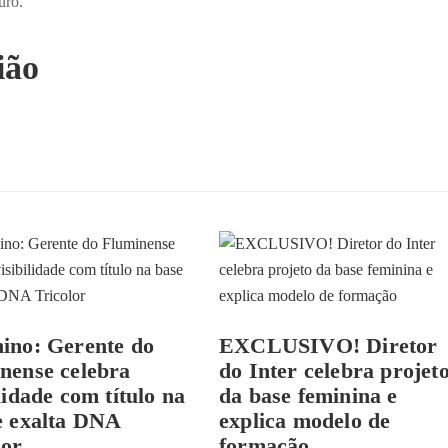
uro.
ião
ino: Gerente do
EXCLUSIVO! Diretor
nense celebra
do Inter celebra projet
lidade com título na
da base feminina e
e exalta DNA
explica modelo de
lor
formação