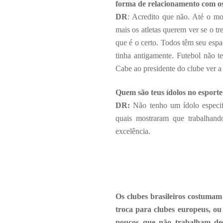
forma de relacionamento com o
DR
: Acredito que não. Até o mo
mais os atletas querem ver se o t
que é o certo. Todos têm seu espa
tinha antigamente. Futebol não t
Cabe ao presidente do clube ver a 
Quem são teus ídolos no esporte
DR:
Não tenho um ídolo especif
quais mostraram que trabalhan
excelência.
Os clubes brasileiros costuma
troca para clubes europeus, o
poucos que não trabalham des