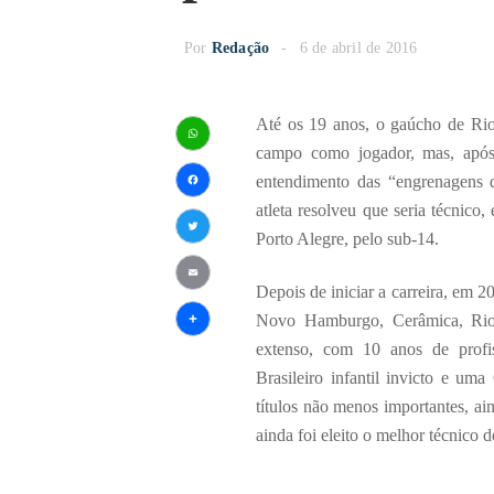
Por
Redação
6 de abril de 2016
Até os 19 anos, o gaúcho de Rio
campo como jogador, mas, após
WhatsApp
entendimento das “engrenagens d
Facebook
atleta resolveu que seria técnico
Porto Alegre, pelo sub-14.
Twitter
Depois de iniciar a carreira, em
Email
Novo Hamburgo, Cerâmica, Rio-P
Share
extenso, com 10 anos de profi
Brasileiro infantil invicto e u
títulos não menos importantes, 
ainda foi eleito o melhor técnico