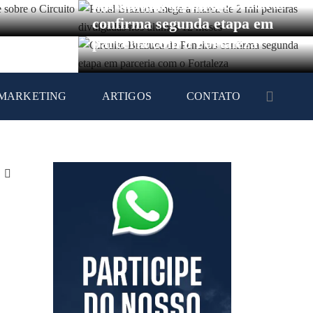
Circuito Brazuca de Peneiras
nos últimos 12 meses
confirma segunda etapa em
parceria com o Fortaleza
MARKETING
ARTIGOS
CONTATO