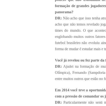
formação de grandes jogadores
panorama?
DR:
Não acho que isso tenha atr
acho que não temos revelado joga
times do mundo. O que acontece
englobando muitos outros fatores 
futebol brasileiro não evoluiu ai
forma de mudar é estudar mais e t
Você já revelou ou fez parte d
DR:
Ajudei na formação de muit
Olímpica), Fernando (Sampdoria 
entre muitos outros que estão no f
Em 2014 você teve a oportunida
com a pressão de comandar os j
DR:
Particularmente não senti m