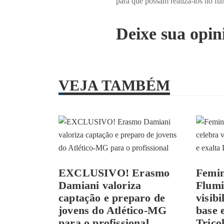
para que possam realiza-los no fut
Deixe sua opin
VEJA TAMBÉM
EXCLUSIVO! Erasmo
Femin
Damiani valoriza
Flumi
captação e preparo de
visibi
jovens do Atlético-MG
base 
para o profissional
Trico