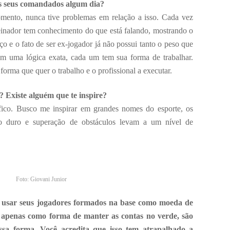
s seus comandados algum dia?
mento, nunca tive problemas em relação a isso. Cada vez
reinador tem conhecimento do que está falando, mostrando o
ço e o fato de ser ex-jogador já não possui tanto o peso que
em uma lógica exata, cada um tem sua forma de trabalhar.
forma que quer o trabalho e o profissional a executar.
? Existe alguém que te inspire?
ico. Busco me inspirar em grandes nomes do esporte, os
do duro e superação de obstáculos levam a um nível de
Foto: Giovani Junior
m usar seus jogadores formados na base como moeda de
u apenas como forma de manter as contas no verde, são
sa forma. Você acredita que isso tem atrapalhado a