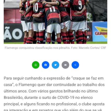
Flamengo conquistou classificação nos pênaltis. Foto: Marcelo Cortes/ CRF
WhatsApp
Facebook
Twitter
Email
Share
Para seguir cunhando a expressão de “craque se faz em
casa”, o Flamengo quer dar continuidade ao trabalho dos
últimos anos. Com vários garotos brilhando no último
Brasileirão, durante o surto de COVID-19 no elenco
principal, e alguns ficando no profissional, o clube aposta
na integração e em projetos que vão além do que se vê