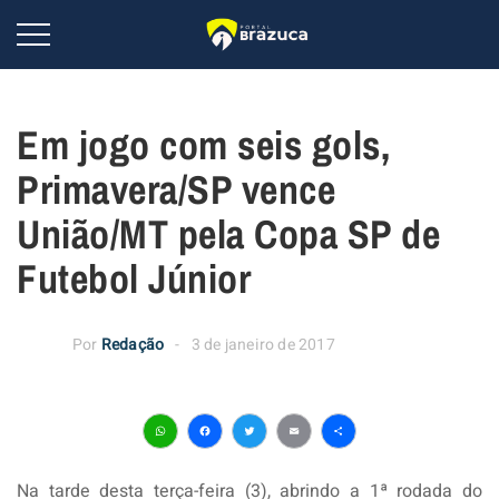
Em jogo com seis gols,
Primavera/SP vence
União/MT pela Copa SP de
Futebol Júnior
Por
Redação
3 de janeiro de 2017
WhatsApp
Facebook
Twitter
Email
Share
Na tarde desta terça-feira (3), abrindo a 1ª rodada do