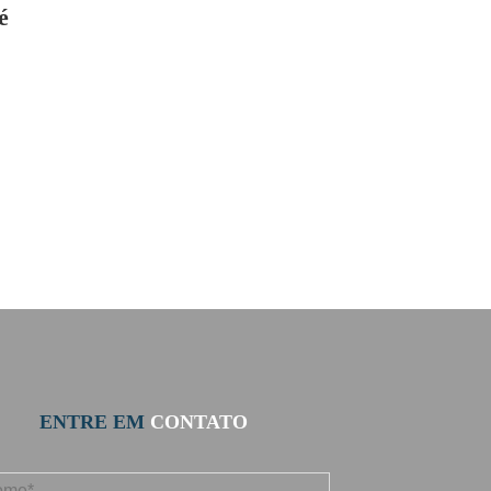
é
o
ENTRE EM
CONTATO