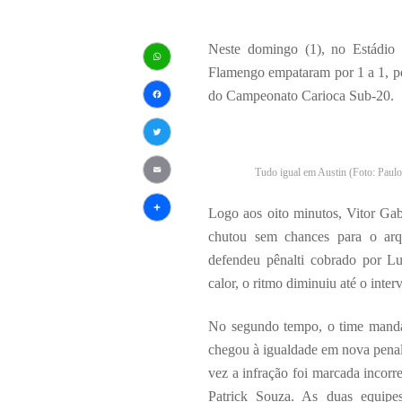
Neste domingo (1), no Estádio 
Flamengo empataram por 1 a 1, pe
WhatsApp
do Campeonato Carioca Sub-20.
Facebook
Twitter
Tudo igual em Austin (Foto: Paul
Email
Logo aos oito minutos, Vitor Gab
Share
chutou sem chances para o arqu
defendeu pênalti cobrado por L
calor, o ritmo diminuiu até o interv
No segundo tempo, o time mandan
chegou à igualdade em nova penal
vez a infração foi marcada incorr
Patrick Souza. As duas equipe