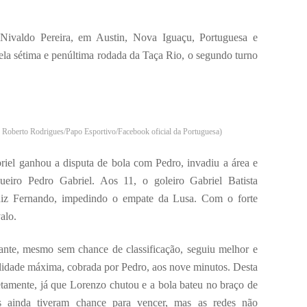
Nivaldo Pereira, em Austin, Nova Iguaçu, Portuguesa e
la sétima e penúltima rodada da Taça Rio, o segundo turno
o Roberto Rodrigues/Papo Esportivo/Facebook oficial da Portuguesa)
riel ganhou a disputa de bola com Pedro, invadiu a área e
eiro Pedro Gabriel. Aos 11, o goleiro Gabriel Batista
uiz Fernando, impedindo o empate da Lusa. Com o forte
alo.
te, mesmo sem chance de classificação, seguiu melhor e
idade máxima, cobrada por Pedro, aos nove minutos. Desta
etamente, já que Lorenzo chutou e a bola bateu no braço de
s ainda tiveram chance para vencer, mas as redes não