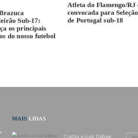
Atleta do Flamengo/RJ 
convocada para Seleçã
Brazuca
de Portugal sub-18
leirão Sub-17:
ça os principais
tos do nosso futebol
MAIS
LIDAS
e
Confira o Guia DaBase