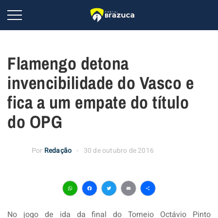
Flamengo detona
invencibilidade do Vasco e
fica a um empate do título
do OPG
Por
Redação
30 de outubro de 2016
WhatsApp
Facebook
Twitter
Email
Share
No jogo de ida da final do Torneio Octávio Pinto