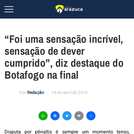
“Foi uma sensação incrível,
sensação de dever
cumprido”, diz destaque do
Botafogo na final
Por
Redação
19 de abril de 2016
WhatsApp
Facebook
Twitter
Email
Share
Disputa por pênaltis é sempre um momento tenso,