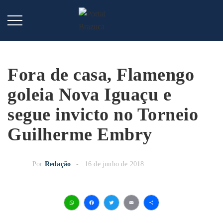
Fora de casa, Flamengo
goleia Nova Iguaçu e
segue invicto no Torneio
Guilherme Embry
Por
Redação
16 de junho de 2018
WhatsApp
Facebook
Twitter
Email
Share