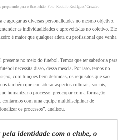
 preparando para o Brasileirão. Foto: Rodolfo Rodrigues/ Cruzeiro
ca e agregar as diversas personalidades no mesmo objetivo,
tender as individualidades e aproveitá-las no coletivo. Ele
uzeiro é maior que qualquer atleta ou profissional que venha
 presente no meio do futebol. Temos que ter sabedoria para
 futebol necessita disso, dessa mescla. Por isso, temos no
osição, com funções bem definidas, os requisitos que são
mos também que considerar aspectos culturais, sociais,
 que humanizar o processo. preocupar com a formação
te, contarmos com uma equipe multidisciplinar de
onalizar os processos”, analisou.
 pela identidade com o clube, o