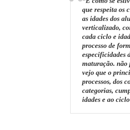
“É como se esti
que respeita os 
as idades dos a
verticalizado, c
cada ciclo e ida
processo de for
especificidades 
maturação. não 
vejo que o princ
processos, dos c
categorias, cump
idades e ao cicl