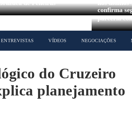
Circuito Br
Brazuca de Peneiras
nos últimos
confirma se
parceria co
ENTREVISTAS
VÍDEOS
NEGOCIAÇÕES
ógico do Cruzeiro
explica planejamento