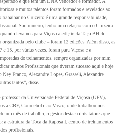
respeitado e que tem um DNA vencedor e formador. A
vitoriosa e muitos talentos foram formados e revelados ao
ão trabalhar no Cruzeiro é uma grande responsabilidade,
ofissional. Sou mineiro, tenho uma relação com o Cruzeiro
, quando levamos para Viçosa a edição da Taça BH de
a organizada pelo clube – foram 12 edições. Além disso, as
7 e 15, por várias vezes, foram para Viçosa e a
temporadas de treinamentos, sempre organizadas por mim.
icar muitos Profissionais que tiveram sucesso aqui e hoje
o Ney Franco, Alexandre Lopes, Grasseli, Alexandre
tros tantos”, disse.
 professor da Universidade Federal de Viçosa (UFV),
dos a CBF, Conmebol e ao Vasco, onde trabalhou nos
de um mês de trabalho, o gestor destaca dois fatores que
 a estrutura da Toca da Raposa I, centro de treinamentos
dos profissionais.