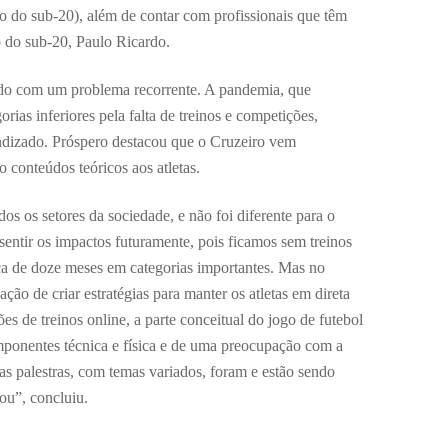
co do sub-20), além de contar com profissionais que têm
o do sub-20, Paulo Ricardo.
ndo com um problema recorrente. A pandemia, que
rias inferiores pela falta de treinos e competições,
endizado. Próspero destacou que o Cruzeiro vem
 conteúdos teóricos aos atletas.
s os setores da sociedade, e não foi diferente para o
 sentir os impactos futuramente, pois ficamos sem treinos
ca de doze meses em categorias importantes. Mas no
ção de criar estratégias para manter os atletas em direta
es de treinos online, a parte conceitual do jogo de futebol
mponentes técnica e física e de uma preocupação com a
ias palestras, com temas variados, foram e estão sendo
ou”, concluiu.