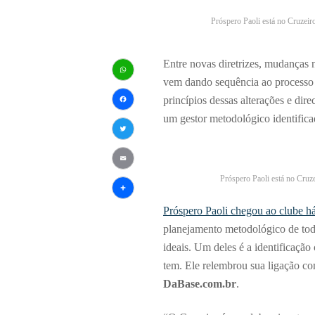
Próspero Paoli está no Cruzeir
Entre novas diretrizes, mudanças n
vem dando sequência ao processo d
WhatsApp
princípios dessas alterações e dir
Facebook
um gestor metodológico identific
Twitter
Email
Próspero Paoli está no Cruz
Share
Próspero Paoli chegou ao clube 
planejamento metodológico de toda
ideais. Um deles é a identificação
tem. Ele relembrou sua ligação co
DaBase.com.br
.