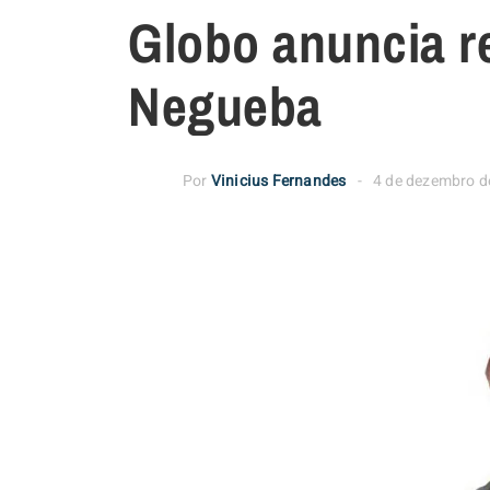
Globo anuncia r
Negueba
Por
Vinicius Fernandes
4 de dezembro d