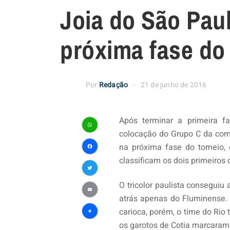
Joia do São Paul
próxima fase do 
Por
Redação
21 de junho de 2016
Após terminar a primeira f
colocação do Grupo C da com
WhatsApp
na próxima fase do torneio,
Facebook
classificam os dois primeiros 
Twitter
O tricolor paulista conseguiu
atrás apenas do Fluminense. S
Email
carioca, porém, o time do Rio
Share
os garotos de Cotia marcaram