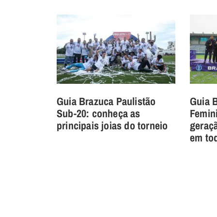
Guia Brazuca Paulistão
Guia B
Sub-20: conheça as
Femin
principais joias do torneio
geraçã
em tod