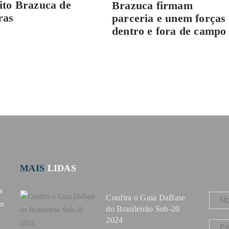
ito Brazuca de
Brazuca firmam
ras
parceria e unem forças
dentro e fora de campo
MAIS
LIDAS
e
Confira o Guia DaBase
om
do Brasileirão Sub-20
2024