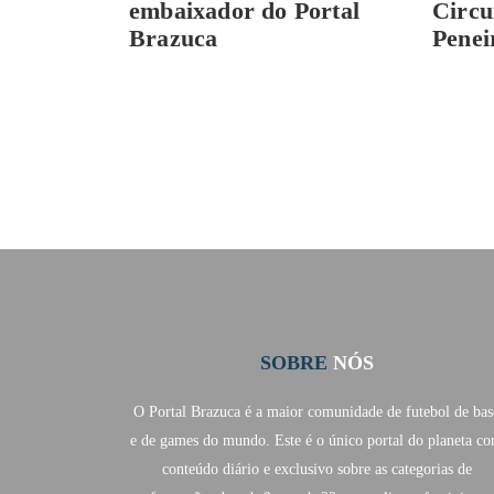
embaixador do Portal
Circu
Brazuca
Penei
SOBRE
NÓS
O Portal Brazuca é a maior comunidade de futebol de bas
e de games do mundo. Este é o único portal do planeta c
conteúdo diário e exclusivo sobre as categorias de