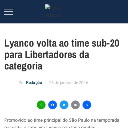
Lyanco volta ao time sub-20
para Libertadores da
categoria
Por
Redação
26 de janeiro de 2016
WhatsApp
Facebook
Twitter
Email
Share
Promovido ao time principal do São Paulo na temporada
passada, o zagueiro Lyanco não teve muitas