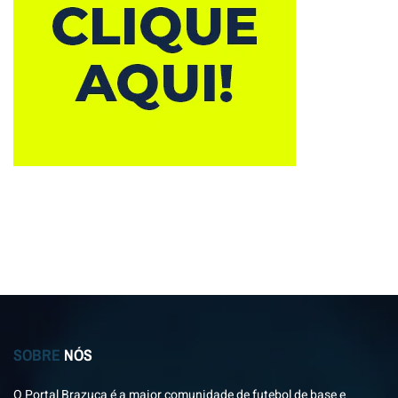
SOBRE
NÓS
O Portal Brazuca é a maior comunidade de futebol de base e