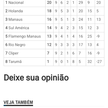
1
Nacional
20
9
6
2
1
29
9
20
2
Holanda
18
9
5
3
1
20
15
5
3
Manaus
16
9
5
1
3
24
11
13
4
Sul América
14
9
4
2
3
15
12
3
5
Flamengo Manaus
13
9
4
1
4
16
25
-9
6
Rio Negro
12
9
3
3
3
17
13
4
7
Cliper
7
9
2
1
6
7
16
-9
8
Tarumã
1
9
0
1
8
5
32
-27
Deixe sua opinião
VEJA TAMBÉM