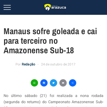
Manaus sofre goleada e cai
para terceiro no
Amazonense Sub-18
Por
Redação
24 de outubro de 2017
WhatsApp
Facebook
Twitter
Email
Share
No último sábado (21) foi realizada a nona rodada
(segunda do returno) do Campeonato Amazonense Sub-