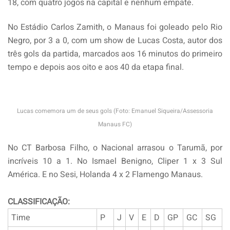
18, com quatro jogos na capital e nenhum empate.
No Estádio Carlos Zamith, o Manaus foi goleado pelo Rio
Negro, por 3 a 0, com um show de Lucas Costa, autor dos
três gols da partida, marcados aos 16 minutos do primeiro
tempo e depois aos oito e aos 40 da etapa final.
Lucas comemora um de seus gols (Foto: Emanuel Siqueira/Assessoria
Manaus FC)
No CT Barbosa Filho, o Nacional arrasou o Tarumã, por
incríveis 10 a 1. No Ismael Benigno, Cliper 1 x 3 Sul
América. E no Sesi, Holanda 4 x 2 Flamengo Manaus.
CLASSIFICAÇÃO:
Time
P
J
V
E
D
GP
GC
SG