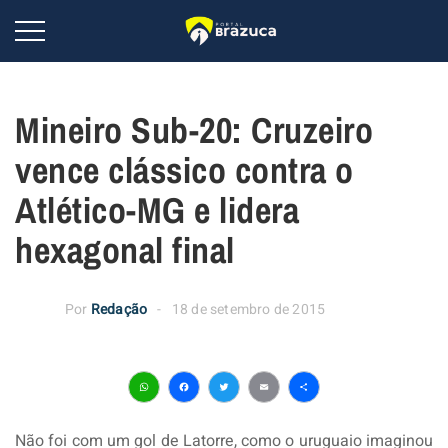
Mineiro Sub-20: Cruzeiro
vence clássico contra o
Atlético-MG e lidera
hexagonal final
Por
Redação
18 de setembro de 2015
WhatsApp
Facebook
Twitter
Email
Share
Não foi com um gol de Latorre, como o uruguaio imaginou