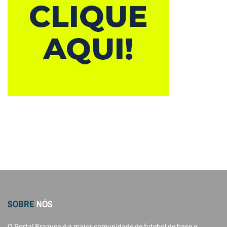
SOBRE
NÓS
O Portal Brazuca é a maior comunidade de futebol de base e