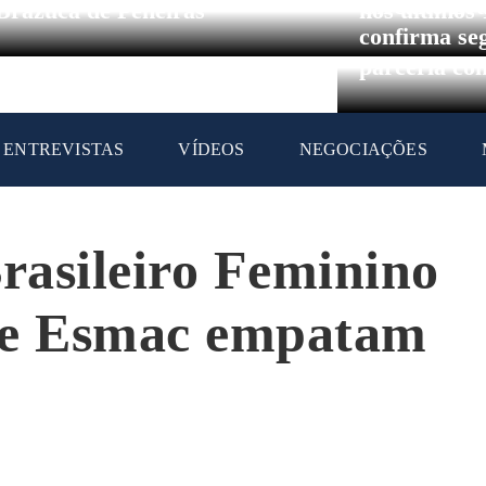
Circuito Br
Brazuca de Peneiras
nos últimos
confirma se
parceria co
ENTREVISTAS
VÍDEOS
NEGOCIAÇÕES
Brasileiro Feminino
 e Esmac empatam