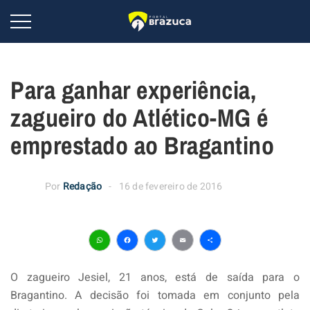
Para ganhar experiência,
zagueiro do Atlético-MG é
emprestado ao Bragantino
Por
Redação
16 de fevereiro de 2016
WhatsApp
Facebook
Twitter
Email
Share
O zagueiro Jesiel, 21 anos, está de saída para o
Bragantino. A decisão foi tomada em conjunto pela