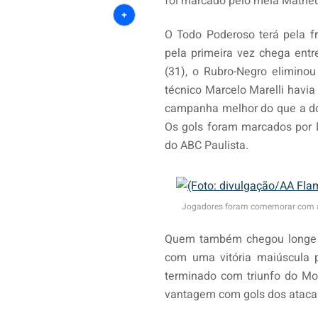
Email
foi marcado pelo meia Matheu
Share
O Todo Poderoso terá pela f
pela primeira vez chega entr
(31), o Rubro-Negro elimino
técnico Marcelo Marelli havia
campanha melhor do que a do 
Os gols foram marcados por D
do ABC Paulista.
Jogadores foram comemorar com a t
Quem também chegou longe fo
com uma vitória maiúscula p
terminado com triunfo do Mog
vantagem com gols dos atacant