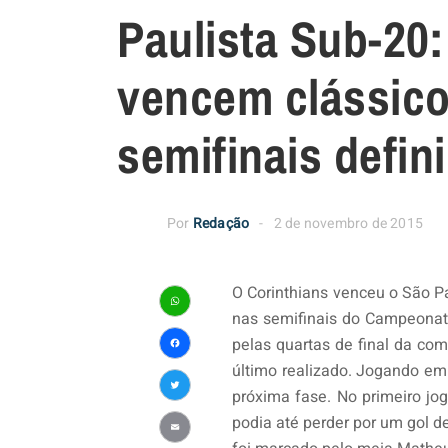
Paulista Sub-20:
vencem clássicos
semifinais defin
Por
Redação
2 de novembro de 2015
O Corinthians venceu o São P
nas semifinais do Campeonato
WhatsApp
pelas quartas de final da com
Facebook
último realizado. Jogando em 
próxima fase. No primeiro jog
Twitter
podia até perder por um gol d