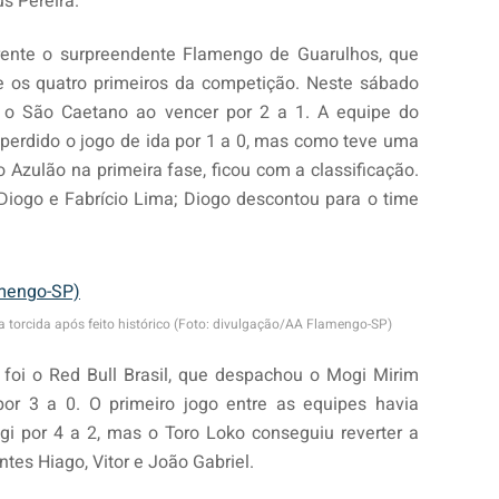
s Pereira.
rente o surpreendente Flamengo de Guarulhos, que
e os quatro primeiros da competição. Neste sábado
u o São Caetano ao vencer por 2 a 1. A equipe do
 perdido o jogo de ida por 1 a 0, mas como teve uma
Azulão na primeira fase, ficou com a classificação.
iogo e Fabrício Lima; Diogo descontou para o time
orcida após feito histórico (Foto: divulgação/AA Flamengo-SP)
i o Red Bull Brasil, que despachou o Mogi Mirim
or 3 a 0. O primeiro jogo entre as equipes havia
i por 4 a 2, mas o Toro Loko conseguiu reverter a
es Hiago, Vitor e João Gabriel.