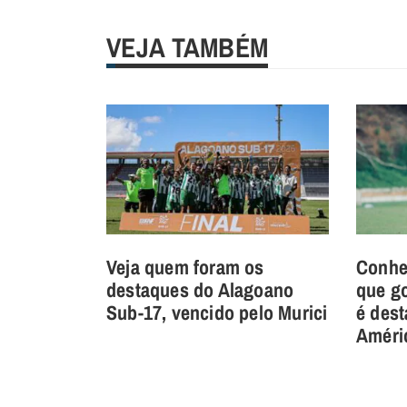
VEJA TAMBÉM
Veja quem foram os
Conhe
destaques do Alagoano
que go
Sub-17, vencido pelo Murici
é des
Améri