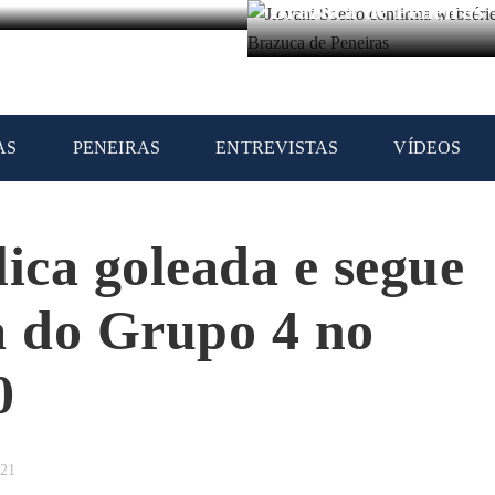
Brazuca de Peneiras
AS
PENEIRAS
ENTREVISTAS
VÍDEOS
lica goleada e segue
a do Grupo 4 no
0
021