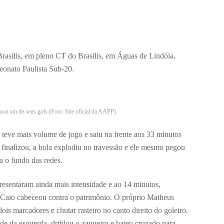
Brasilis, em pleno CT do Brasilis, em Águas de Lindóia,
eonato Paulista Sub-20.
a um de seus gols (Foto: Site oficial da AAPP)
teve mais volume de jogo e saiu na frente aos 33 minutos
finalizou, a bola explodiu no travessão e ele mesmo pegou
a o fundo das redes.
presentaram ainda mais intensidade e ao 14 minutos,
 Caio cabeceou contra o patrimônio. O próprio Matheus
ois marcadores e chutar rasteiro no canto direito do goleiro.
e da esquerda, driblou o zagueiro e bateu cruzado para