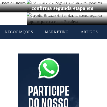
Circuito Brazuca de Peneiras
nos últimos 12 meses
confirma segunda etapa em
parceria com o Fortaleza
NEGOCIAÇÕES
MARKETING
ARTIGOS