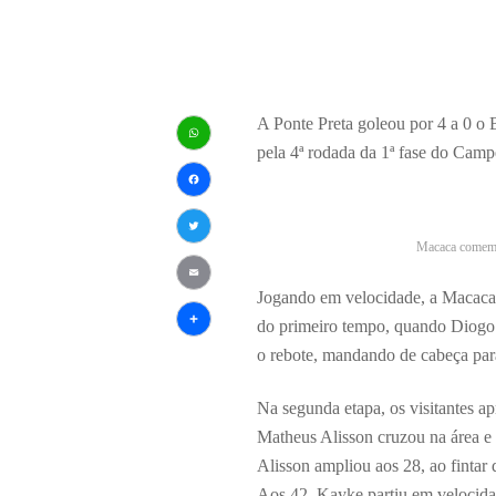
A Ponte Preta goleou por 4 a 0 o 
pela 4ª rodada da 1ª fase do Camp
WhatsApp
Facebook
Macaca comemor
Twitter
Email
Jogando em velocidade, a Macaca 
do primeiro tempo, quando Diogo 
Share
o rebote, mandando de cabeça par
Na segunda etapa, os visitantes a
Matheus Alisson cruzou na área e
Alisson ampliou aos 28, ao fintar d
Aos 42, Kayke partiu em velocidad