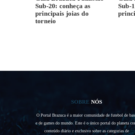
Sub-20: conheça as
Sub-1
principais joias do
princ
torneio
SOBRE
NÓS
O Portal Brazuca é a maior comunidade de futebol de bas
e de games do mundo. Este é o único portal do planeta c
conteúdo diário e exclusivo sobre as categorias de