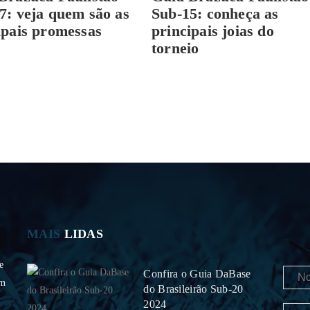
7: veja quem são as
Sub-15: conheça as
ipais promessas
principais joias do
torneio
MAIS
LIDAS
e
Confira o Guia DaBase
om
do Brasileirão Sub-20
2024