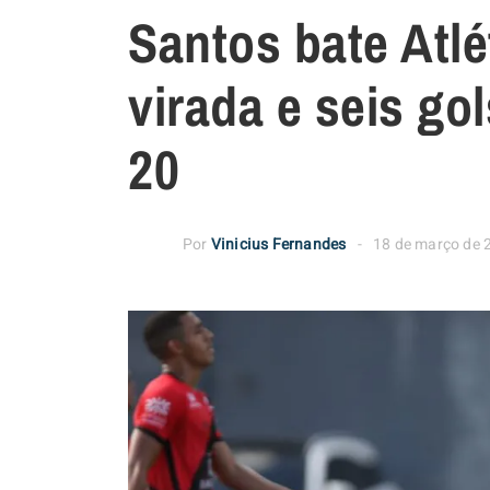
Santos bate Atl
virada e seis gol
20
Por
Vinicius Fernandes
18 de março de 