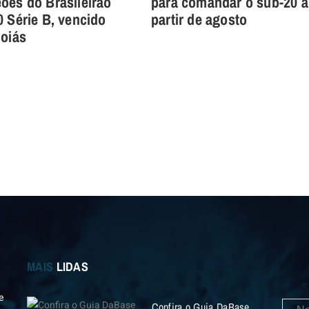
ões do Brasileirão
para comandar o sub-20 a
 Série B, vencido
partir de agosto
Goiás
MAIS
LIDAS
e
Confira o Guia DaBase