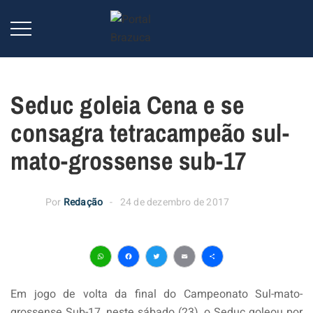
Seduc goleia Cena e se
consagra tetracampeão sul-
mato-grossense sub-17
Por
Redação
24 de dezembro de 2017
WhatsApp
Facebook
Twitter
Email
Share
Em jogo de volta da final do Campeonato Sul-mato-
grossense Sub-17, neste sábado (23), o Seduc goleou por