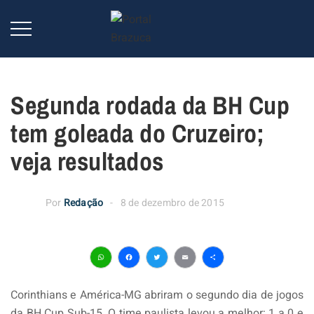
Segunda rodada da BH Cup
tem goleada do Cruzeiro;
veja resultados
Por
Redação
8 de dezembro de 2015
WhatsApp
Facebook
Twitter
Email
Share
Corinthians e América-MG abriram o segundo dia de jogos
da BH Cup Sub-15. O time paulista levou a melhor: 1 a 0 e