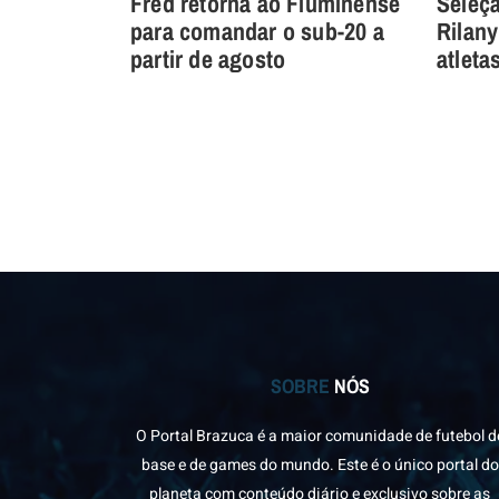
Fred retorna ao Fluminense
Seleç
para comandar o sub-20 a
Rilany
partir de agosto
atleta
SOBRE
NÓS
O Portal Brazuca é a maior comunidade de futebol d
base e de games do mundo. Este é o único portal do
planeta com conteúdo diário e exclusivo sobre as