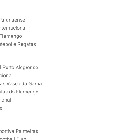
 Paranaense
nternacional
 Flamengo
tebol e Regatas
l Porto Alegrense
cional
tas Vasco da Gama
atas do Flamengo
ional
fe
portiva Palmeiras
ootball Club