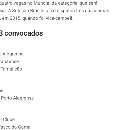
quatro vagas no Mundial da categoria, que será
ia. A Seleção Brasileira só disputou três das últimas
, em 2015, quando foi vice-campeã.
 23 convocados
to Alegrense
aranaense
e Famalicão
be
 Porto Alegrense
l Clube
 Vasco da Gama