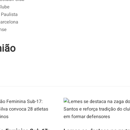
Clube
 Paulista
Barcelona
ense
nião