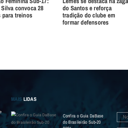
ão Feminina Sub-17:
Lemes se destaca na zag
 Silva convoca 28
do Santos e reforça
s para treinos
tradição do clube em
formar defensores
MAIS
LIDAS
e
Confira o Guia DaBase
do Brasileirão Sub-20