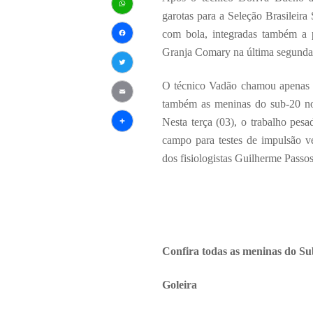
garotas para a Seleção Brasileira
WhatsApp
com bola, integradas também a p
Facebook
Granja Comary na última segunda
Twitter
O técnico Vadão chamou apenas 7
também as meninas do sub-20 no 
Email
Nesta terça (03), o trabalho pe
Share
campo para testes de impulsão ve
dos fisiologistas Guilherme Passo
Confira todas as meninas do Sub
Goleira