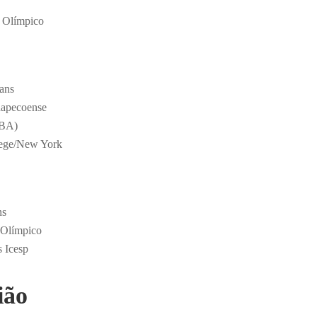
o Olímpico
ians
hapecoense
(BA)
lege/New York
ns
 Olímpico
s Icesp
ião