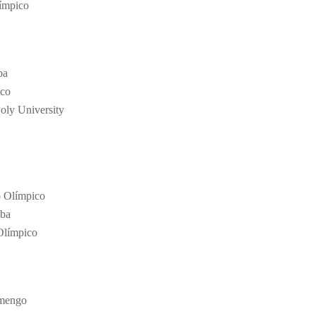
límpico
ba
sco
oly University
o Olímpico
uba
Olímpico
amengo