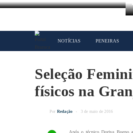
NOTÍCIAS
PENEIRAS
Seleção Femini
físicos na Gra
Por
Redação
3 de maio de 2016
Após o técnico Doriva Bueno an