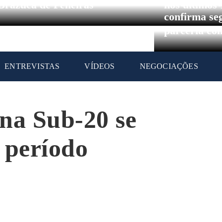
Circuito Br
Brazuca de Peneiras
nos últimos
confirma se
parceria co
ENTREVISTAS
VÍDEOS
NEGOCIAÇÕES
na Sub-20 se
 período