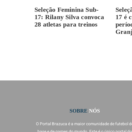
Seleção Feminina Sub-
Seleç
17: Rilany Silva convoca
17 é 
28 atletas para treinos
perío
Gran
SOBRE
NÓS
O Portal Brazuca é a maior comunidade de futebol d
base e de games do mundo. Este é o único portal do