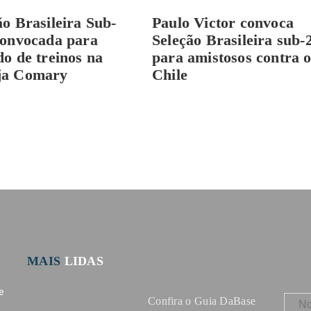
ão Brasileira Sub-
Paulo Victor convoca
convocada para
Seleção Brasileira sub-
do de treinos na
para amistosos contra 
ja Comary
Chile
MAIS
LIDAS
e
Confira o Guia DaBase