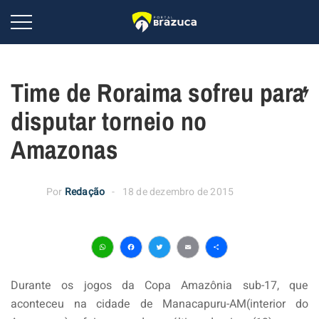
Time de Roraima sofreu para
disputar torneio no
Amazonas
Por
Redação
18 de dezembro de 2015
WhatsApp
Facebook
Twitter
Email
Share
Durante os jogos da Copa Amazônia sub-17, que
aconteceu na cidade de Manacapuru-AM(interior do